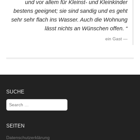
und vor allem für Kleinst- und Kleinkinder
bestens geeignet; sie sind sandig und es geht
sehr sehr flach ins Wasser. Auch die Wohnung
lässt nichts an Wünschen offen.
ein Gast
SUCHE
S
e
a
r
c
SEITEN
h
f
Datenschutzerklärung