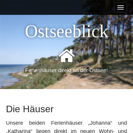
M
S
a
k
i
i
Ostseeblick
n
p
m
t
e
o
n
c
u
o
n
t
Ferienhäuser direkt an der Ostsee!
e
n
t
Die Häuser
Unsere beiden Ferienhäuser „Johanna“ und
„Katharina“ liegen direkt im neuen Wohn- und