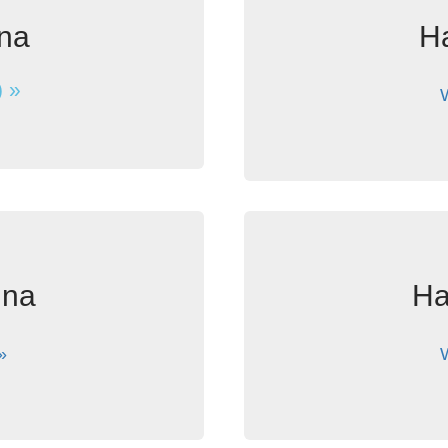
na
H
 »
ina
Ha
»